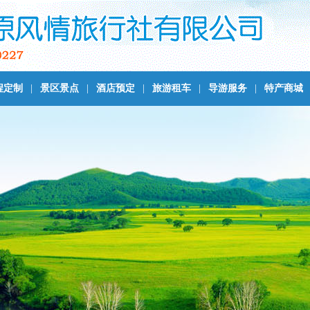
程定制
|
景区景点
|
酒店预定
|
旅游租车
|
导游服务
|
特产商城